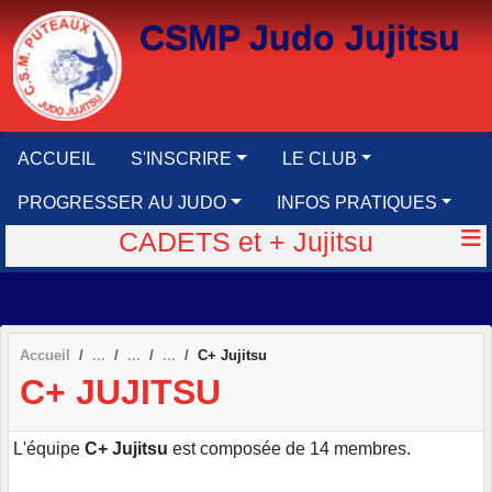
Panneau de gestion des cookies
CSMP Judo Jujitsu
ACCUEIL
S'INSCRIRE
LE CLUB
PROGRESSER AU JUDO
INFOS PRATIQUES
CADETS et + Jujitsu
Accueil
C+ Jujitsu
C+ JUJITSU
L'équipe
C+ Jujitsu
est composée de 14 membres.