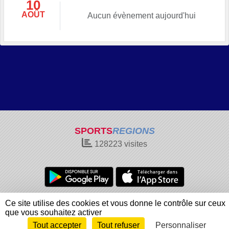
10
AOÛT
Aucun évènement aujourd'hui
SPORTS
REGIONS
128223
visites
Charte cookies
Gestion des cookies
Ce site utilise des cookies et vous donne le contrôle sur ceux
Informations légales
Signaler un contenu inapproprié
que vous souhaitez activer
Tout accepter
Tout refuser
Personnaliser
Envie de participer ?
Connexion