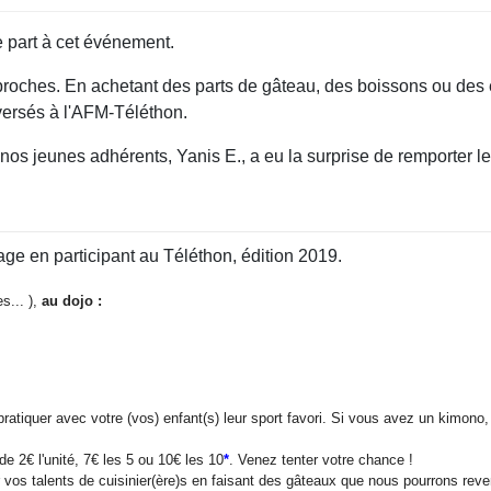
e part à cet événement.
proches. En achetant des parts de gâteau, des boissons ou des
versés à l'AFM-Téléthon.
nos jeunes adhérents, Yanis E., a eu la surprise de remporter le
age en participant au Téléthon, édition 2019.
... ),
au dojo :
pratiquer avec votre (vos) enfant(s) leur sport favori. Si vous avez un kimono, 
 2€ l'unité, 7€ les 5 ou 10€ les 10
*
.
Venez tenter votre chance !
r vos talents de
cuisinier(ère)s en faisant des gâteaux que nous pourrons reve